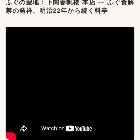
ふぐの聖地：下関春帆楼 本店 — ふぐ食解
禁の発祥、明治22年から続く料亭