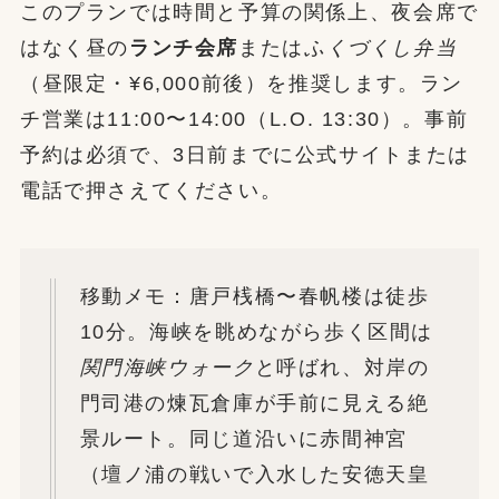
このプランでは時間と予算の関係上、夜会席で
はなく昼の
ランチ会席
または
ふくづくし弁当
（昼限定・¥6,000前後）を推奨します。ラン
チ営業は11:00〜14:00（L.O. 13:30）。事前
予約は必須で、3日前までに公式サイトまたは
電話で押さえてください。
移動メモ：唐戸桟橋〜春帆楼は徒歩
10分。海峡を眺めながら歩く区間は
関門海峡ウォーク
と呼ばれ、対岸の
門司港の煉瓦倉庫が手前に見える絶
景ルート。同じ道沿いに赤間神宮
（壇ノ浦の戦いで入水した安徳天皇