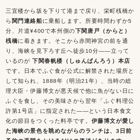
三宜楼から坂を下りて港まで戻り、栄町桟橋か
ら
関門連絡船
に乗船します。所要時間わずか5
分、片道¥400で本州側の
下関唐戸（からと）
桟橋
に着きます。そこから赤間神宮の前を通
り、海峡を見下ろす丘へ徒歩10分——立って
いるのが
下関春帆楼（しゅんぱんろう）本店
です。日本でふぐ食が公式に解禁された場所と
して知られ、1888年（明治21年）、当時の総
理大臣・伊藤博文が悪天候で他に魚がない日に
ふぐを食し、その美味さから翌年「ふぐ料理公
許第1号店」に指定された——という日本食文
化の節目をつくった料亭です。
伊藤博文が愛し
た海峡の景色を眺めながらのランチは、3日前