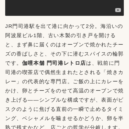
JR門司港駅を出て港に向かって2分。海沿いの
阿波屋ビル1階、古い木製の引き戸を開ける
と、まず鼻に届くのはオーブンで焼かれたチー
ズの香ばしさと、その下に潜むスパイスの輪郭
です。
伽哩本舗 門司港レトロ店
は、戦前に門
司港の喫茶店で偶然生まれたとされる「焼きカ
レー」の代表的な専門店。ご飯の上にカレーを
かけ、卵とチーズをのせて高温のオーブンで焼
き上げる——シンプルな構成ですが、表面がビ
スクのように焦げる直前の一瞬で止めるタイミ
ング、ベシャメルを噛ませるかどうか、卵を半
熟で残すかなど、店ごとの哲学が分岐します。