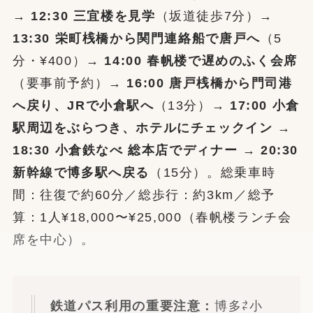
→
12:30 三宜楼を見学
（坂道徒歩7分）→
13:30 栄町桟橋から関門連絡船で唐戸へ
（5
分・¥400）→
14:00 春帆楼で遅めのふく会席
（要事前予約）→
16:00 唐戸桟橋から門司港
へ戻り、JRで小倉駅へ
（13分）→
17:00 小倉
駅周辺をぶらつき、ホテルにチェックイン
→
18:30 小倉鉄なべ 総本店でディナー
→
20:30
新幹線で博多駅へ戻る
（15分）。総乗車時
間：往復で約60分／総歩行：約3km／総予
算：1人¥18,000〜¥25,000（春帆楼ランチ会
席を中心）。
鉄道パス利用の重要注意：
博多⇄小