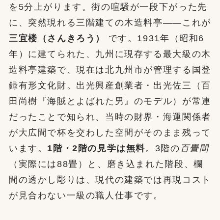
を5分上がります。街の喧騒が一段下がった先
に、突然現れる三階建ての木造料亭——これが
三宜楼（さんきろう）
です。1931年（昭和6
年）に建てられた、九州に現存する最大級の木
造料亭建築で、現在は北九州市が管理する国登
録有形文化財。出光興産創業者・出光佐三（百
田尚樹『海賊とよばれた男』のモデル）が常連
だったことで知られ、当時の財界・海運関係者
が大広間で杯を交わした空間がそのまま残って
います。
1階・2階の見学は無料
。3階の
百畳間
（実際には88畳）と、磨き込まれた階段、欄
間の透かし彫りは、現代の建築では再現コスト
が見合わない一級の職人仕事です。