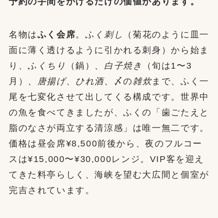
予約の手間をかけるだけの価値があります。
名物は
ふく会席
。
ふく刺し
（菊花のように皿一
面に薄く透けるように引かれる刺身）から始ま
り、
ふくちり
（鍋）、
白子焼き
（旬は1〜3
月）、
唐揚げ
、
ひれ酒
、〆の
雑炊
まで、ふく一
尾を七変化させて出してくる構成です。世界中
の魚を食べてきましたが、ふくの「歯ごたえと
脂のなさが両立する清涼感」は唯一無二です。
価格は昼会席¥8,500前後から、夜のフルコー
スは¥15,000〜¥30,000レンジ。VIP客を迎え
てきた料亭らしく、海峡を望む大広間と個室が
完吉されています。