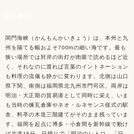
はじめに
関門海峡（かんもんかいきょう）は、本州と九
州を隔てる幅およそ700mの細い海です。最も
狭い場所では対岸の街灯が肉眼で読めるほど近
く、それなのに渡れば言葉のイントネーション
も料理の流儀も静かに変わります。北側は山口
県下関、南側は福岡県北九州市門司区。両岸は
明治・大正期の貿易港として同時に栄え、いま
も当時の煉瓦倉庫やネオ・ルネサンス様式の駅
舎、料亭の木造三階建てがそのまま残っていま
す。福岡を起点に博多・小倉間を新幹線で動け
ば片道15分。日帰りで「明治のレトロ」「日