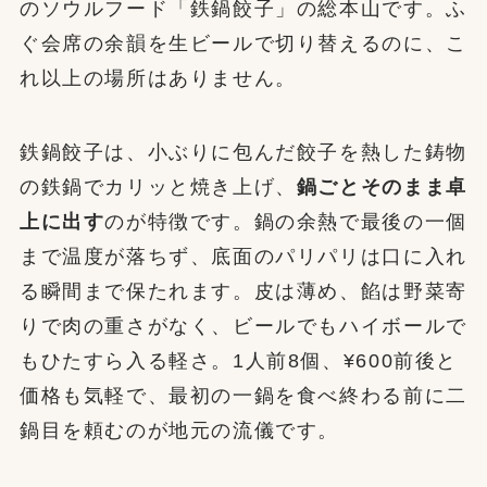
のソウルフード「鉄鍋餃子」の総本山です。ふ
ぐ会席の余韻を生ビールで切り替えるのに、こ
れ以上の場所はありません。
鉄鍋餃子は、小ぶりに包んだ餃子を熱した鋳物
の鉄鍋でカリッと焼き上げ、
鍋ごとそのまま卓
上に出す
のが特徴です。鍋の余熱で最後の一個
まで温度が落ちず、底面のパリパリは口に入れ
る瞬間まで保たれます。皮は薄め、餡は野菜寄
りで肉の重さがなく、ビールでもハイボールで
もひたすら入る軽さ。1人前8個、¥600前後と
価格も気軽で、最初の一鍋を食べ終わる前に二
鍋目を頼むのが地元の流儀です。