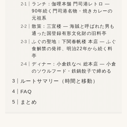
ランチ：伽哩本舗 門司港レトロ —
90年続く門司港名物・焼きカレーの
元祖系
散策：三宜楼 — 海賊と呼ばれた男も
通った国登録有形文化財の旧料亭
ふぐの聖地：下関春帆楼 本店 — ふぐ
食解禁の発祥、明治22年から続く料
亭
ディナー：小倉鉄なべ 総本店 — 小倉
のソウルフード・鉄鍋餃子で締める
ルートサマリー（時間と移動）
FAQ
まとめ