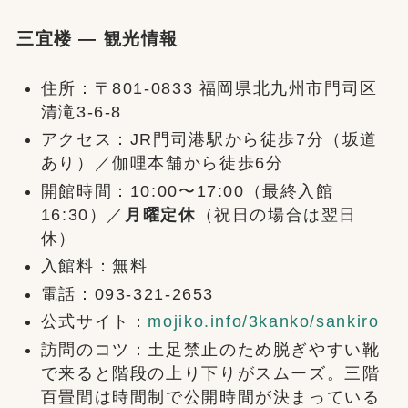
三宜楼 — 観光情報
住所：〒801-0833 福岡県北九州市門司区
清滝3-6-8
アクセス：JR門司港駅から徒歩7分（坂道
あり）／伽哩本舗から徒歩6分
開館時間：10:00〜17:00（最終入館
16:30）／
月曜定休
（祝日の場合は翌日
休）
入館料：無料
電話：093-321-2653
公式サイト：
mojiko.info/3kanko/sankiro
訪問のコツ：土足禁止のため脱ぎやすい靴
で来ると階段の上り下りがスムーズ。三階
百畳間は時間制で公開時間が決まっている