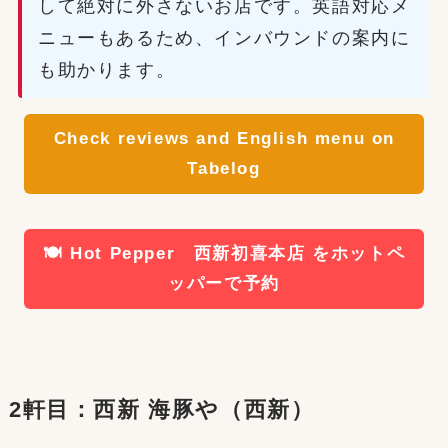
して絶対に外さないお店です。英語対応メ
ニューもあるため、インバウンドの案内に
も助かります。
Check reviews and English menu on
Tabelog
🍽️ Hot Pepper 西新初喜本店 をホットペ
ッパーで予約
2軒目：西新 海豚や（西新）