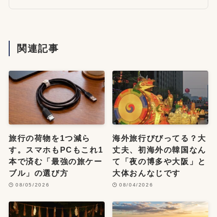
関連記事
旅行の荷物を1つ減ら
海外旅行びびってる？大
す。スマホもPCもこれ1
丈夫、初海外の韓国なん
本で済む「最強の旅ケー
て「夜の博多や大阪」と
ブル」の選び方
大体おんなじです
08/05/2026
08/04/2026