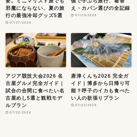
要。ミニマリスト旅でも
個で手ぶら旅行、着替
邪魔にならない、夏の旅
え・カバン選びの全記録
行の最強冷却グッズ5選
07/23/2026
07/27/2026
アジア競技大会2026 名
唐津くんち2026 完全ガ
古屋グルメ完全ガイド｜
イド｜博多から日帰り可
試合の合間に食べたい名
能？呼子のイカも食べた
古屋めし5選と観戦モデ
い人の欲張りプラン
ルプラン
07/22/2026
07/22/2026