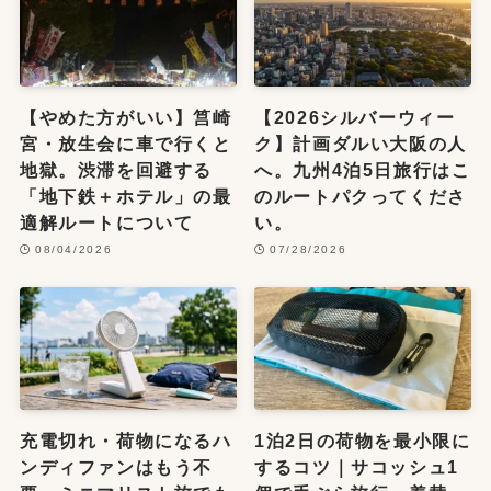
【やめた方がいい】筥崎
【2026シルバーウィー
宮・放生会に車で行くと
ク】計画ダルい大阪の人
地獄。渋滞を回避する
へ。九州4泊5日旅行はこ
「地下鉄＋ホテル」の最
のルートパクってくださ
適解ルートについて
い。
08/04/2026
07/28/2026
充電切れ・荷物になるハ
1泊2日の荷物を最小限に
ンディファンはもう不
するコツ｜サコッシュ1