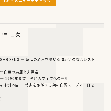
で口コミ・メニューをチェック
目次
HE GARDENS — 糸島の名声を築いた海沿いの複合レスト
立つ白亜の鳥居と夫婦岩
SET — 1990年創業、糸島カフェ文化の元祖
鳥 中洲本店 — 博多を象徴する鶏の白濁スープで一日を
間）