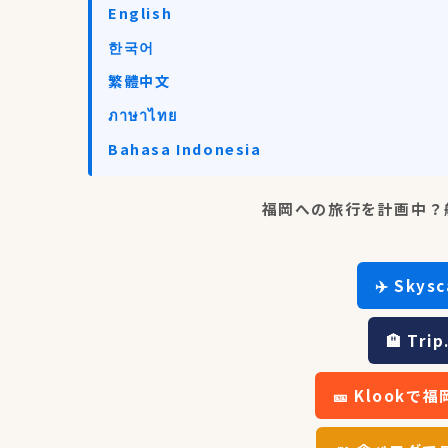
English
한국어
繁體中文
ภาษาไทย
Bahasa Indonesia
福岡への旅行を計画中？
✈️ Sky
🏨 Tr
🎫 Klook