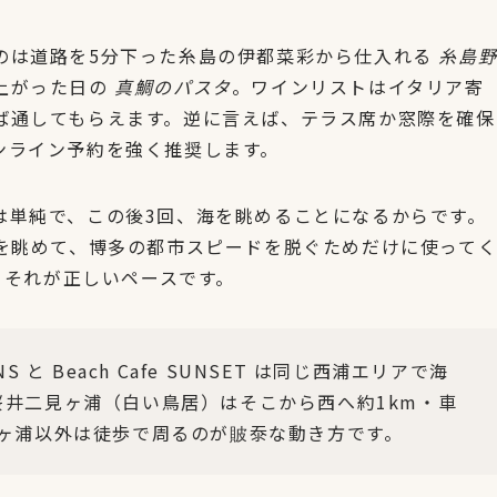
のは道路を5分下った糸島の伊都菜彩から仕入れる
糸島
上がった日の
真鯛のパスタ
。ワインリストはイタリア寄
ば通してもらえます。逆に言えば、テラス席か窓際を確保
ンライン予約を強く推奨します。
く理由は単純で、この後3回、海を眺めることになるからです。
ーを眺めて、博多の都市スピードを脱ぐためだけに使って
、それが正しいペースです。
NS と Beach Cafe SUNSET は同じ西浦エリアで海
井二見ヶ浦（白い鳥居）はそこから西へ約1km・車
ヶ浦以外は徒歩で周るのが貱沗な動き方です。