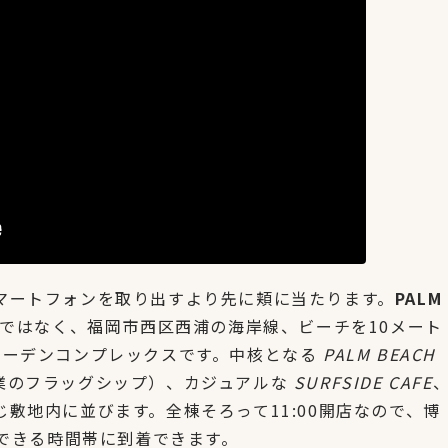
マートフォンを取り出すより先に頬に当たります。
PALM
ではなく、福岡市西区西浦の海岸線、ビーチを10メート
ガーデンコンプレックスです。中核となる
PALM BEACH
業のフラッグシップ）、カジュアルな
SURFSIDE CAFE
敷地内に並びます。全棟そろって11:00開店なので、博
保できる時間帯に到着できます。