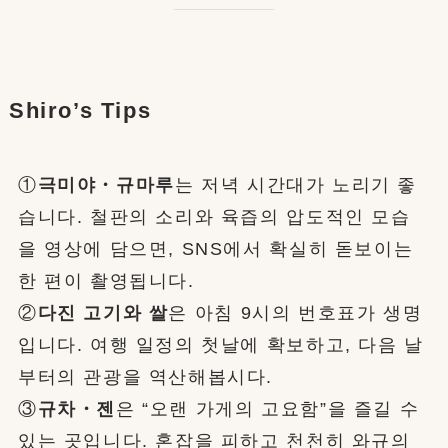
Shiro’s Tips
①
극미야・규마루
는 저녁 시간대가 노리기 좋
습니다. 철판의 소리와 육즙의 압도적인 모습
을 영상에 담으면, SNS에서 확실히 돋보이는
한 편이 촬영됩니다.
②
다진 고기와 쌀
은 아침 9시의 번호표가 생명
입니다. 여행 일정의 첫날에 확보하고, 다음 날
부터의 관광을 역산해봅시다.
③
규차・젠
은 “오랜 가게의 고요함”을 즐길 수
있는 곳입니다. 혼잡을 피하고 천천히 와규의