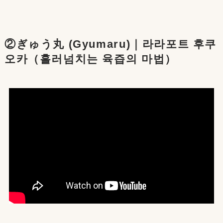
②ぎゅう丸 (Gyumaru)｜라라포트 후쿠
오카（흘러넘치는 육즙의 마법）