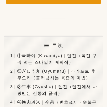
目次
①극味야 (Kiwamiya)｜텐진（직접 구
워 먹는 스타일이 매력적）
②ぎゅう丸 (Gyumaru)｜라라포트 후
쿠오카（흘러넘치는 육즙의 마법）
③牛車 (Gyusha)｜텐진（텐진에서 사
랑받는 전통의 품격）
④挽肉과米｜今泉（번호표제・숯불구