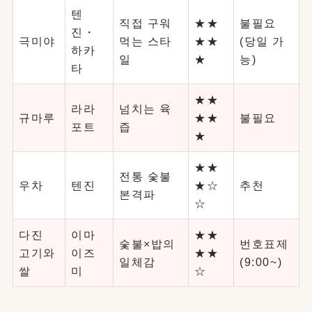
텐
직접 구워
★★
불필요
진・
극미야
먹는 스타
★★
(당일 가
하카
일
★
능)
타
★★
라라
넘치는 육
규마루
★★
불필요
포트
즙
★
★★
전통 숯불
우차
텐진
★☆
추천
본격파
☆
다진
이마
★★
숯불×밥의
번호표제
고기와
이즈
★★
일체감
(9:00~)
쌀
미
☆