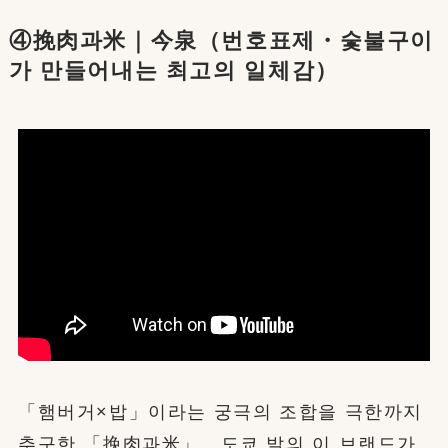
④挽肉과米｜今泉（번호표제・숯불구이
가 만들어내는 최고의 일체감）
「햄버거×밥」이라는 궁극의 조합을 극한까지
추구한 「挽肉과米」。도쿄 발의 이 브랜드가