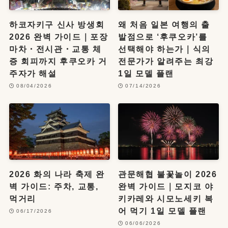
하코자키구 신사 방생회
왜 처음 일본 여행의 출
2026 완벽 가이드｜포장
발점으로 ‘후쿠오카’를
마차・전시관・교통 체
선택해야 하는가｜식의
증 회피까지 후쿠오카 거
전문가가 알려주는 최강
주자가 해설
1일 모델 플랜
08/04/2026
07/14/2026
2026 화의 나라 축제 완
관문해협 불꽃놀이 2026
벽 가이드: 주차, 교통,
완벽 가이드｜모지코 야
먹거리
키카레와 시모노세키 복
어 먹기 1일 모델 플랜
06/17/2026
06/06/2026