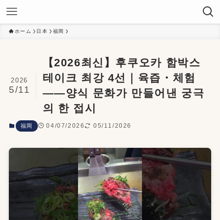
ホーム
日本
福岡
【2026최신】후쿠오카 함박스
테이크 최강 4선｜육즙・체험
2026
5/11
——양식 문화가 만들어낸 궁극
의 한 접시
04/07/2026
05/11/2026
福岡