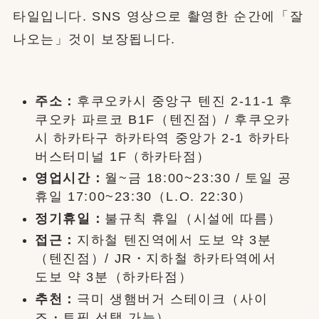
타일입니다. SNS 영상으로 촬영한 순간에「잘
나오는」것이 보장됩니다.
주소：
후쿠오카시 중앙구 텐진 2-11-1 후
쿠오카 파르코 B1F（텐진점）/ 후쿠오카
시 하카타구 하카타역 중앙가 2-1 하카타
버스터미널 1F（하카타점）
영업시간：
월~금 18:00~23:30 / 토일 공
휴일 17:00~23:30（L.O. 22:30）
정기휴일：
불규칙 휴일（시설에 따름）
접근：
지하철 텐진역에서 도보 약 3분
（텐진점）/ JR・지하철 하카타역에서
도보 약 3분（하카타점）
추천：
극미 생햄버거 스테이크（사이
즈・토핑 선택 가능）