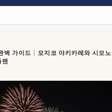
6 완벽 가이드｜모지코 야키카레와 시모노
플랜