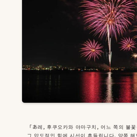
「あ레, 후쿠오카와 야마구치, 어느 쪽의 불꽃
그 압도적인 힘에 시선이 흔들립니다. 양쪽 해안