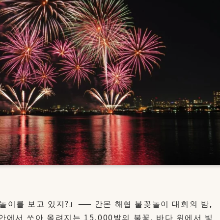
놀이를 보고 있지?」—— 간몬 해협 불꽃놀이 대회의 밤,
에서 쏘아 올려지는 15,000발의 불꽃. 바다 위에서 빛