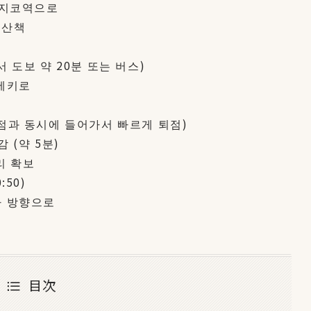
 모지코역으로
 산책
서 도보 약 20분 또는 버스)
노세키로
개점과 동시에 들어가서 빠르게 퇴점)
 (약 5분)
리 확보
:50)
타 방향으로
目次