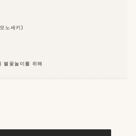
시모노세키)
발의 불꽃놀이를 위해