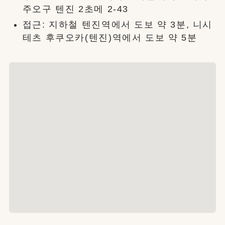
주오구 텐진 2초메 2-43
접근: 지하철 텐진역에서 도보 약 3분, 니시
테츠 후쿠오카(텐진)역에서 도보 약 5분