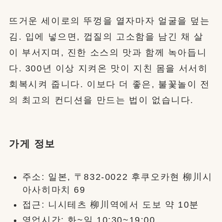
뜨거운 세이로의 뚜껑을 열자마자 얼굴을 덮는
김. 입에 넣으면, 껍질의 고소함을 남긴 채 살
이 부서지며, 진한 소스의 맛과 함께 녹아듭니
다. 300년 이상 지켜온 맛이 지친 몸을 서서히
회복시켜 줍니다. 이보다 더 좋은, 불꽃놀이 전
의 최고의 컨디션을 만드는 법이 없습니다.
가게 정보
주소: 일본, 〒832-0022 후쿠오카현 柳川시
아사히마치 69
접근: 니시테츠 柳川역에서 도보 약 10분
영업시간: 화~일 10:30~19:00