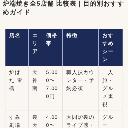
炉端焼き全5店舗 比較表｜目的別おすす
めガイド
店名
エ
価格
特徴
おす
リ
帯
すめ
ア
シー
ン
炉ば
天
5,00
職人技カウ
一人
た 雷
神
0〜
ンター・予
旅・
橋
南
7,00
約必須
グル
0円
メ重
視
すみ
裏
4,00
大囲炉裏の
グル
劇場
天
0〜
ライブ感・
ー