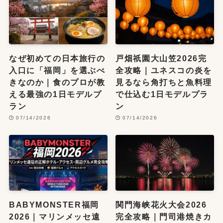
なぜ初めての日本旅行の
戸畑祇園大山笠2026完
入口に「福岡」を選ぶべ
全攻略｜ユネスコの炎を
きなのか｜食のプロが教
見るなら角打ちと魚料理
える最強の1日モデルプ
で仕込む1日モデルプラ
ラン
ン
07/14/2026
07/14/2026
BABYMONSTER福岡
関門海峡花火大会2026
2026｜マリンメッセ遠
完全攻略｜門司港焼きカ