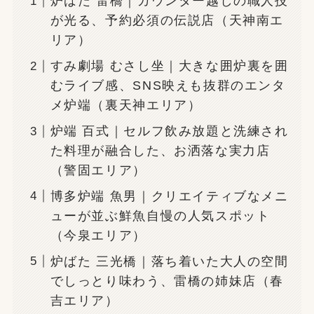
炉ばた 雷橋｜カウンター越しの職人技
が光る、予約必須の伝説店（天神南エ
リア）
すみ劇場 むさし坐｜大きな囲炉裏を囲
むライブ感、SNS映えも抜群のエンタ
メ炉端（裏天神エリア）
炉端 百式｜セルフ飲み放題と洗練され
た料理が融合した、お洒落な実力店
（警固エリア）
博多炉端 魚男｜クリエイティブなメニ
ューが並ぶ鮮魚自慢の人気スポット
（今泉エリア）
炉ばた 三光橋｜落ち着いた大人の空間
でしっとり味わう、雷橋の姉妹店（春
吉エリア）