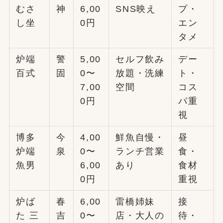
むさ
神
6,00
SNS映え
プ・
し坐
0円
エン
タメ
炉端
警
5,00
セルフ飲み
デー
百式
固
0〜
放題・洗練
ト・
7,00
空間
コス
0円
パ重
視
博多
今
4,00
鮮魚自慢・
昼
炉端
泉
0〜
ランチ営業
食・
魚男
6,00
あり
食材
0円
重視
炉ば
春
6,00
雷橋姉妹
接
た 三
吉
0〜
店・大人の
待・