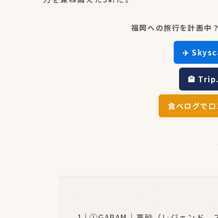
福岡への旅行を計画中
✈️ Sky
🏨 Tr
食べログで口
①GARAM｜高砂（レジェンド