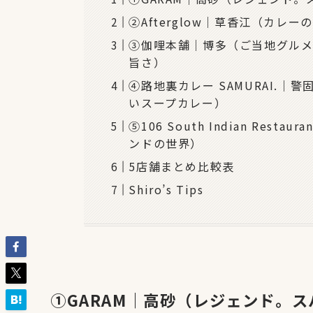
②Afterglow｜草香江（カ
③伽哩本舗｜博多（ご当地グル
旨さ）
④路地裏カレー SAMURAI.
いスープカレー）
⑤106 South Indian Res
ンドの世界）
5店舗まとめ比較表
Shiro’s Tips
①GARAM｜高砂（レジェンド。