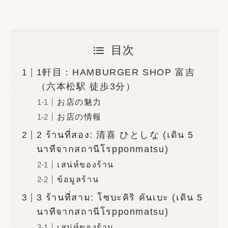
目次
1軒目：HAMBURGER SHOP 富吉
（六本松駅 徒歩3分）
お店の魅力
お店の情報
2 ร้านที่สอง: 清喜 ひとしな (เดิน 5
นาทีจากสถานีโรpponmatsu)
เสน่ห์ของร้าน
ข้อมูลร้าน
3 ร้านที่สาม: โซบะคิริ คันเบะ (เดิน 5
นาทีจากสถานีโรpponmatsu)
เสน่ห์ของร้าน