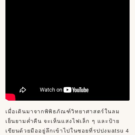
เมื่อเดินมาจากพิพิธภัณฑ์วิทยาศาสตร์ในลม
เย็นยามค่ำคืน จะเห็นแสงไฟเล็ก ๆ และป้าย
เขียนด้วยมืออยู่ลึกเข้าไปในซอยที่รปปงมatsu 4