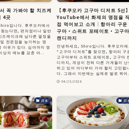
서 꼭 가봐야 할 치즈케
【후쿠오카 고구마 디저트 5선
 4곳
YouTube에서 화제의 명점을 
접 먹어보고 소개｜항아리 구운
Shiro입니다. 후쿠오카에서
구마・스위트 포테이토・고구
찾는다면, 편의점이나 일반
치즈케이크에 남다른 열정을
캔디까지
(및 전문점을 능가하는 명
안녕하세요, Shiro입니다. 후쿠오카
할 이유가 있다. 심야까지 영
“고구마 디저트”를 찾으면, 항아리 구
이상의 메뉴를 갖춘 야...
고구마부터 스위트 포테이토, 고구마 
디까지, 개성이 전혀 다른 가게들이 난
하고 있어 어디부터 가야 할지 고민됩
다. 그래서 이번에는 실제로 발로 뛰어..
04/15/2026
日本
日