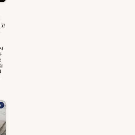
】
직
 고
마
에서
운
캔
립
니
.
本