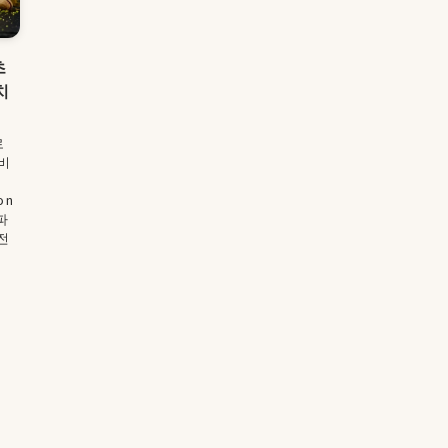
초
치
로
비
on
“파
전