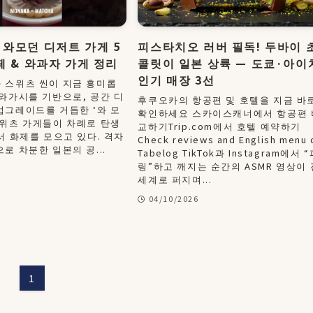
와모던 디저트 가게 5
피스타치오 러버 필독! 두바이 
페 & 와과자 가게 정리
콜릿이 일본 상륙 — 도쿄·아이
인기 매장 3선
 스위츠 씬이 지금 흥미롭
 와가시를 기반으로, 공간 디
후쿠오카의 항공편 및 호텔을 지금 바
업그레이드를 거듭한 ‘와 모
확인하세요 스카이스캐너에서 항공편 
스위츠 가게들이 차례로 탄생
교하기Trip.com에서 호텔 예약하기
서 화제를 모으고 있다. 격자
Check reviews and English menu 
로 차분한 일본의 공...
Tabelog TikTok과 Instagram에서 
링”하고 깨지는 순간의 ASMR 영상이 
세계로 퍼지며...
04/10/2026
1