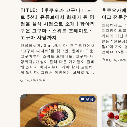
TITLE: 【후쿠오카 고구마 디저
후쿠오카에
트 5선】유튜브에서 화제가 된 명
이크 전문점
점을 실식 시점으로 소개｜항아리
안녕하세요, 
구운 고구마・스위트 포테이토・
치즈케이크를 
카페가 아닌 
고구마 사탕까지
쏟는 “전문점
안녕하세요, Shiro입니다. 후쿠오카에서
점)”에 가야 
“고구마 디저트”를 찾으면, 항아리 구운
업하며 15종 
고구마부터 스위트 포테이토, 고구마 사
04/16/2026
탕까지, 개성이 전혀 다른 가게들이 즐비
해 있어서 어디서부터 가야 할지 고민하
게 됩니다. 그래서 이번에는 실제로 발...
04/20/2026
福岡