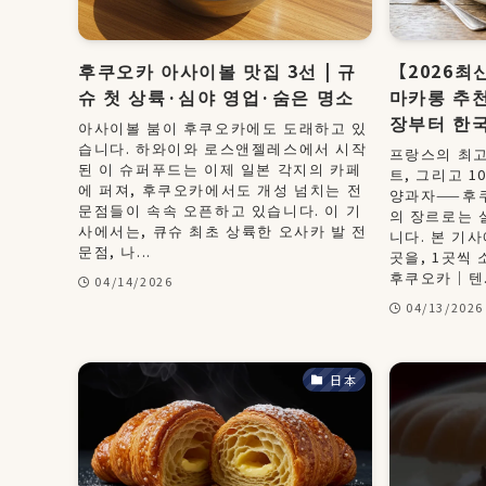
후쿠오카 아사이볼 맛집 3선 | 규
【2026
슈 첫 상륙·심야 영업·숨은 명소
마카롱 추천
장부터 한
아사이볼 붐이 후쿠오카에도 도래하고 있
습니다. 하와이와 로스앤젤레스에서 시작
프랑스의 최고
된 이 슈퍼푸드는 이제 일본 각지의 카페
트, 그리고 
에 퍼져, 후쿠오카에서도 개성 넘치는 전
양과자——후
문점들이 속속 오픈하고 있습니다. 이 기
의 장르로는 
사에서는, 큐슈 최초 상륙한 오사카 발 전
니다. 본 기
문점, 나...
곳을, 1곳씩
후쿠오카｜텐.
04/14/2026
04/13/2026
日本