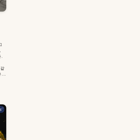
수
을
그
,
.
여
 같
..
本