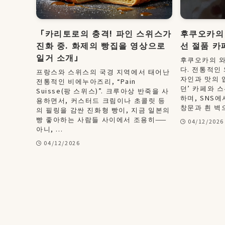
「카리토로의 충격! 파인 스위스가
후쿠오카의 
진화 중. 화제의 빵집을 영상으로
선 절품 카
일거 소개」
후쿠오카의 와
다. 전통적인
프랑스와 스위스의 국경 지역에서 태어난
자인과 맛의 
전통적인 비에누아즈리, “Pain
던’ 카페와 
Suisse(팡 스위스)”. 크루아상 반죽을 사
하며, SNS에
용하면서, 커스터드 크림이나 초콜릿 등
창문과 흰 벽으
의 필링을 감싼 진화형 빵이, 지금 일본의
빵 좋아하는 사람들 사이에서 조용히——
04/12/2026
아니, ...
04/12/2026