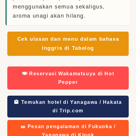
menggunakan semua sekaligus,
aroma unagi akan hilang.
Cek ulasan dan menu dalam bahasa
Inggris di Tabelog
🍽️ Reservasi Wakamatsuya di Hot
Pepper
🏨 Temukan hotel di Yanagawa / Hakata
di Trip.com
🎫 Pesan pengalaman di Fukuoka /
Yanagawa di Klook