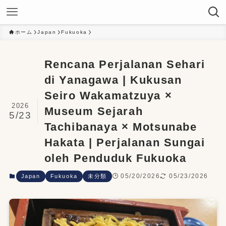
ホーム
Japan
Fukuoka
Rencana Perjalanan Sehari
di Yanagawa | Kukusan
Seiro Wakamatzuya ×
2026
Museum Sejarah
5/23
Tachibanaya × Motsunabe
Hakata | Perjalanan Sungai
oleh Penduduk Fukuoka
05/20/2026
05/23/2026
Japan
Fukuoka
未分類