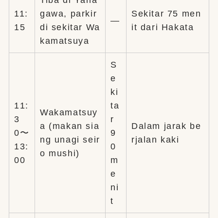
Tiba di Yana
11:
gawa, parkir
Sekitar 75 men
—
15
di sekitar Wa
it dari Hakata
kamatsuya
S
e
ki
11:
ta
Wakamatsuy
3
r
a (makan sia
Dalam jarak be
0〜
9
ng unagi seir
rjalan kaki
13:
0
o mushi)
00
m
e
ni
t