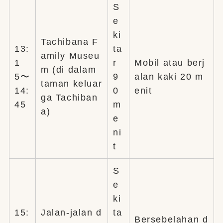
S
e
ki
Tachibana F
13:
ta
amily Museu
1
r
Mobil atau berj
m (di dalam
5〜
9
alan kaki 20 m
taman keluar
14:
0
enit
ga Tachiban
45
m
a)
e
ni
t
S
e
ki
15:
Jalan-jalan d
ta
Bersebelahan d