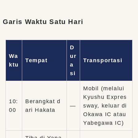
Garis Waktu Satu Hari
D
Wa
ur
Tempat
Transportasi
ktu
a
si
Mobil (melalui
Kyushu Expres
10:
Berangkat d
—
sway, keluar di
00
ari Hakata
Okawa IC atau
Yabegawa IC)