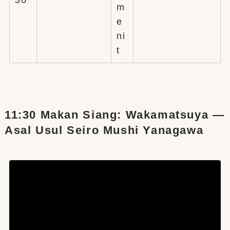
30
m
e
ni
t
11:30 Makan Siang: Wakamatsuya —
Asal Usul Seiro Mushi Yanagawa