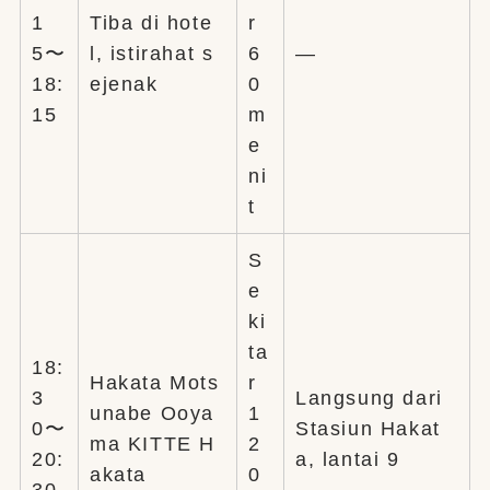
1
Tiba di hote
r
5〜
l, istirahat s
6
—
18:
ejenak
0
15
m
e
ni
t
S
e
ki
ta
18:
Hakata Mots
r
3
Langsung dari
unabe Ooya
1
0〜
Stasiun Hakat
ma KITTE H
2
20:
a, lantai 9
akata
0