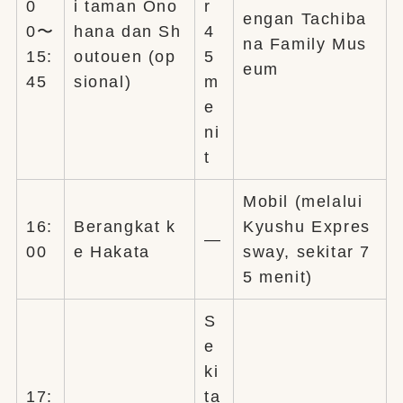
0
i taman Ono
r
engan Tachiba
0〜
hana dan Sh
4
na Family Mus
15:
outouen (op
5
eum
45
sional)
m
e
ni
t
Mobil (melalui
16:
Berangkat k
Kyushu Expres
—
00
e Hakata
sway, sekitar 7
5 menit)
S
e
ki
17:
ta