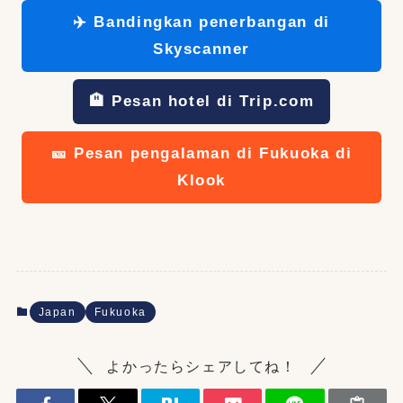
✈️ Bandingkan penerbangan di
Skyscanner
🏨 Pesan hotel di Trip.com
🎫 Pesan pengalaman di Fukuoka di
Klook
Japan
Fukuoka
よかったらシェアしてね！