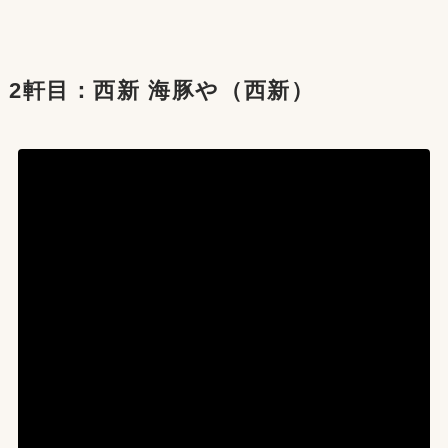
2軒目：西新 海豚や（西新）