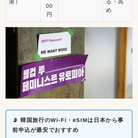
港）
る・高
00
め
円
📡 韓国旅行のWi-Fi・eSIMは日本から事
前申込が最安でおすすめ