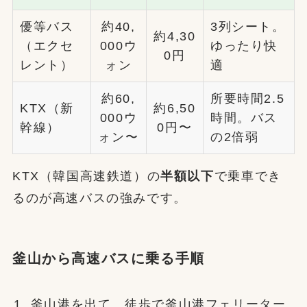
優等バス
約40,
3列シート。
約4,30
（エクセ
000ウ
ゆったり快
0円
レント）
ォン
適
約60,
所要時間2.5
KTX（新
約6,50
000ウ
時間。バス
幹線）
0円〜
ォン〜
の2倍弱
KTX（韓国高速鉄道）の
半額以下
で乗車でき
るのが高速バスの強みです。
釜山から高速バスに乗る手順
釜山港を出て、徒歩で釜山港フェリーター