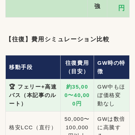
強
円
【往復】費用シミュレーション比較
往復費用
GW時の特
移動手段
（目安）
徴
🏆 フェリー+高速
約35,00
GW中もほ
バス（本記事のル
0〜40,00
ぼ価格変
ート）
0円
動なし
50,000〜
GWは数倍
格安LCC（直行）
100,000
に高騰す