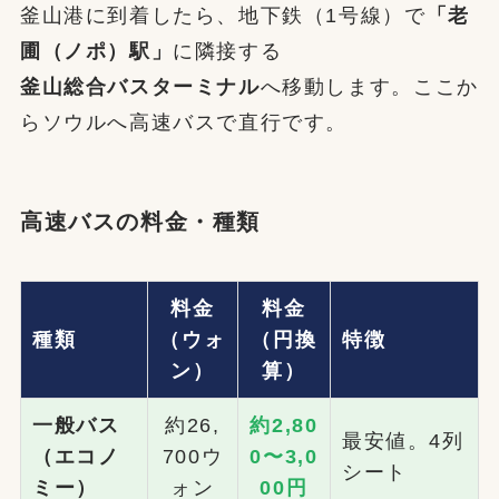
釜山港に到着したら、地下鉄（1号線）で
「老
圃（ノポ）駅」
に隣接する
釜山総合バスターミナル
へ移動します。ここか
らソウルへ高速バスで直行です。
高速バスの料金・種類
料金
料金
種類
（ウォ
（円換
特徴
ン）
算）
一般バス
約26,
約2,80
最安値。4列
（エコノ
700ウ
0〜3,0
シート
ミー）
ォン
00円