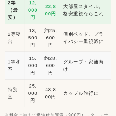
2等
12,
22,8
大部屋スタイル。
（最
000
00円
格安重視ならこれ
安）
円
13,
約25,
2等寝
個別ベッド。プラ
500
600
台
イバシー重視派に
円
円
15,
約28,
1等和
グループ・家族向
000
600
室
け
円
円
25,
特別
48,8
000
カップル旅行に
室
00円
円
※料金に加えて燃油付加運賃（900円）・ターミナ