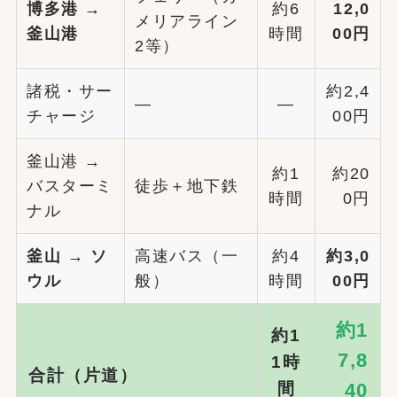
博多港 →
約6
12,0
メリアライン
釜山港
時間
00円
2等）
諸税・サー
約2,4
—
—
チャージ
00円
釜山港 →
約1
約20
バスターミ
徒歩＋地下鉄
時間
0円
ナル
釜山 → ソ
高速バス（一
約4
約3,0
ウル
般）
時間
00円
約1
約1
7,8
1時
合計（片道）
間
40