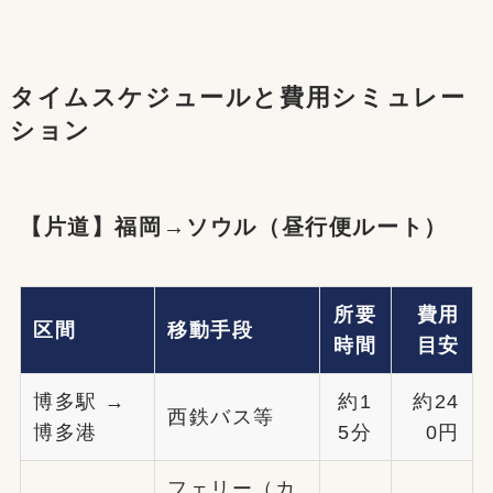
タイムスケジュールと費用シミュレー
ション
【片道】福岡→ソウル（昼行便ルート）
所要
費用
区間
移動手段
時間
目安
博多駅 →
約1
約24
西鉄バス等
博多港
5分
0円
フェリー（カ