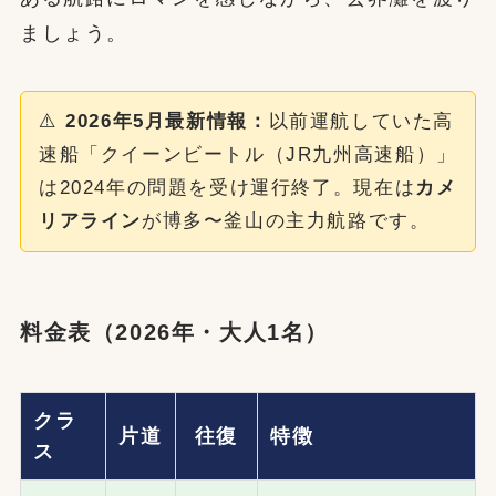
ましょう。
⚠️
2026年5月最新情報：
以前運航していた高
速船「クイーンビートル（JR九州高速船）」
は2024年の問題を受け運行終了。現在は
カメ
リアライン
が博多〜釜山の主力航路です。
料金表（2026年・大人1名）
クラ
片道
往復
特徴
ス