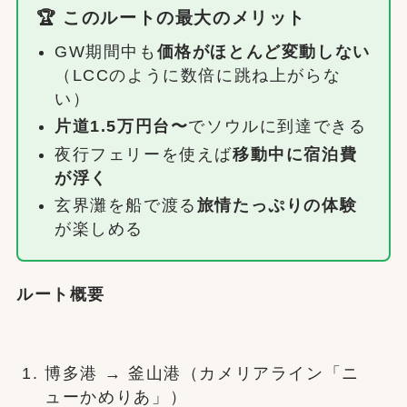
🏆 このルートの最大のメリット
GW期間中も
価格がほとんど変動しない
（LCCのように数倍に跳ね上がらな
い）
片道1.5万円台〜
でソウルに到達できる
夜行フェリーを使えば
移動中に宿泊費
が浮く
玄界灘を船で渡る
旅情たっぷりの体験
が楽しめる
ルート概要
博多港 → 釜山港（カメリアライン「ニ
ューかめりあ」）