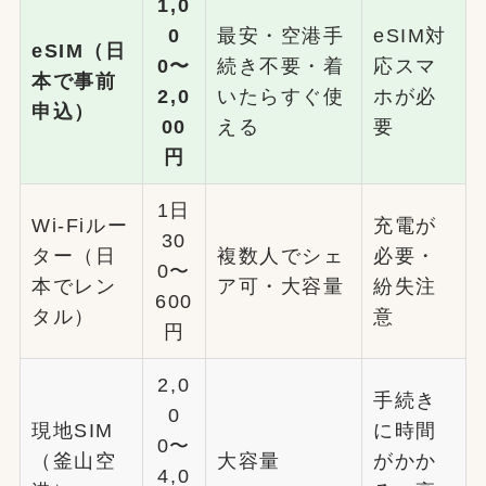
1,0
0
最安・空港手
eSIM対
eSIM（日
0〜
続き不要・着
応スマ
本で事前
2,0
いたらすぐ使
ホが必
申込）
00
える
要
円
1日
Wi-Fiルー
充電が
30
ター（日
複数人でシェ
必要・
0〜
本でレン
ア可・大容量
紛失注
600
タル）
意
円
2,0
手続き
0
現地SIM
に時間
0〜
（釜山空
大容量
がかか
4,0