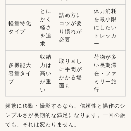
とに
体力消耗
詰め方に
かく
を最小限
軽量特化
コツが要
軽さ
にしたい
タイプ
り慣れが
を追
トレッカ
必要
求
ー
収納
荷物が多
取り回し
多機能大
力は
い長期滞
に手間が
容量タイ
高い
在・ファ
かかる場
プ
が重
ミリー旅
面も
い
行
頻繁に移動・撮影するなら、信頼性と操作のシ
ンプルさが長期的な満足になります。一回の旅
でも、それは変わりません。