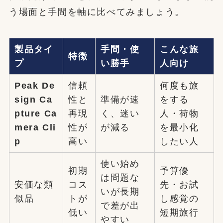
う場面と手間を軸に比べてみましょう。
製品タイ
手間・使
こんな旅
特徴
プ
い勝手
人向け
Peak De
信頼
何度も旅
sign Ca
性と
準備が速
をする
pture Ca
再現
く、迷い
人・荷物
mera Cli
性が
が減る
を最小化
p
高い
したい人
使い始め
初期
予算優
は問題な
安価な類
コス
先・お試
いが長期
似品
トが
し感覚の
で差が出
低い
短期旅行
やすい