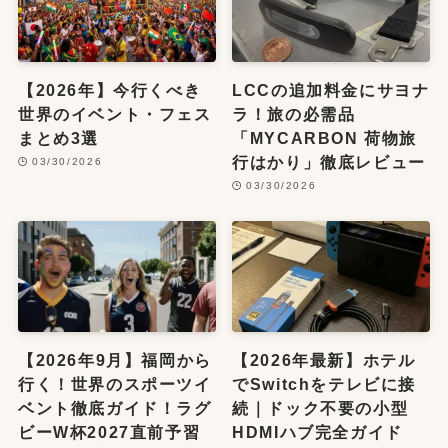
【2026年】今行くべき
LCCの追加料金にサヨナ
世界のイベント・フェス
ラ！旅の必需品
まとめ3選
「MYCARBON 荷物旅
行はかり」徹底レビュー
03/30/2026
03/30/2026
【2026年9月】福岡から
【2026年最新】ホテル
行く！世界のスポーツイ
でSwitchをテレビに接
ベント徹底ガイド！ラグ
続｜ドック不要の小型
ビーW杯2027直前予習
HDMIハブ完全ガイド