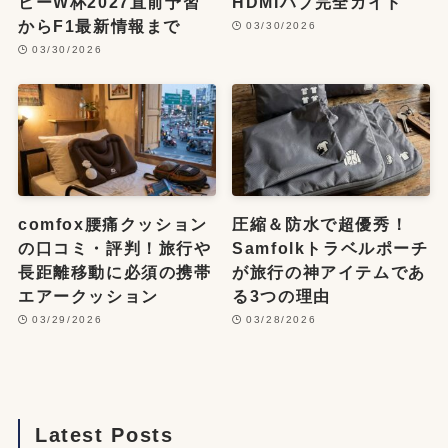
ビーW杯2027直前予習
HDMIハブ完全ガイド
からF1最新情報まで
03/30/2026
03/30/2026
comfox腰痛クッション
圧縮＆防水で超優秀！
の口コミ・評判！旅行や
Samfolkトラベルポーチ
長距離移動に必須の携帯
が旅行の神アイテムであ
エアークッション
る3つの理由
03/29/2026
03/28/2026
Latest Posts