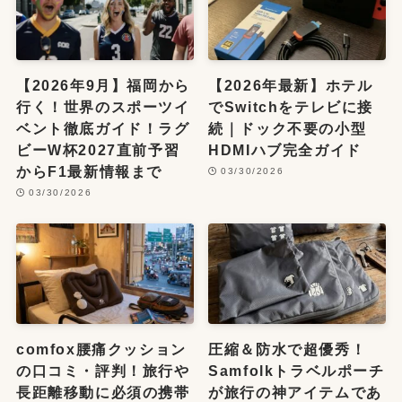
【2026年9月】福岡から
【2026年最新】ホテル
行く！世界のスポーツイ
でSwitchをテレビに接
ベント徹底ガイド！ラグ
続｜ドック不要の小型
ビーW杯2027直前予習
HDMIハブ完全ガイド
からF1最新情報まで
03/30/2026
03/30/2026
comfox腰痛クッション
圧縮＆防水で超優秀！
の口コミ・評判！旅行や
Samfolkトラベルポーチ
長距離移動に必須の携帯
が旅行の神アイテムであ