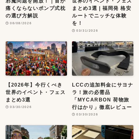
邪魔問題を開放！｜首が
世界のイベント・フェス
痛くならないポンプ式枕
まとめ3選 | 福岡発 格安
の選び方解説
ルートでニッチな体験
を！
06/08/2026
03/31/2026
【2026年】今行くべき
LCCの追加料金にサヨナ
世界のイベント・フェス
ラ！旅の必需品
まとめ3選
「MYCARBON 荷物旅
行はかり」徹底レビュー
03/30/2026
03/30/2026