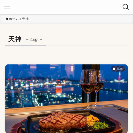
ホーム
天神
天神
– tag –
福岡