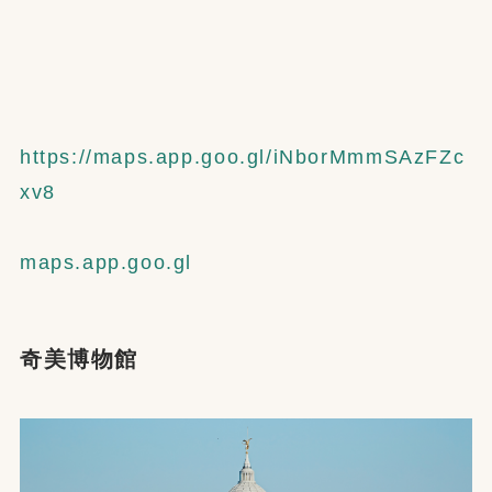
https://maps.app.goo.gl/iNborMmmSAzFZc
xv8
maps.app.goo.gl
奇美博物館