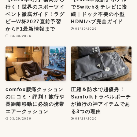
行く！世界のスポーツイ
でSwitchをテレビに接
ベント徹底ガイド！ラグ
続｜ドック不要の小型
ビーW杯2027直前予習
HDMIハブ完全ガイド
からF1最新情報まで
03/30/2026
03/30/2026
comfox腰痛クッション
圧縮＆防水で超優秀！
の口コミ・評判！旅行や
Samfolkトラベルポーチ
長距離移動に必須の携帯
が旅行の神アイテムであ
エアークッション
る3つの理由
03/29/2026
03/28/2026