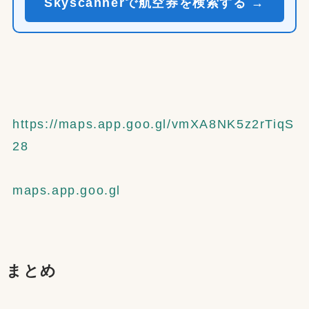
Skyscannerで航空券を検索する →
https://maps.app.goo.gl/vmXA8NK5z2rTiqS
28
maps.app.goo.gl
まとめ