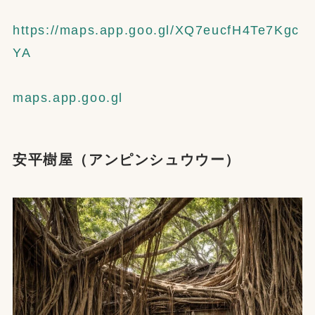
https://maps.app.goo.gl/XQ7eucfH4Te7Kgc
YA
maps.app.goo.gl
安平樹屋（アンピンシュウウー）